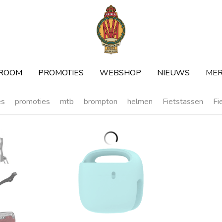
ROOM
ROOM
PROMOTIES
PROMOTIES
WEBSHOP
WEBSHOP
NIEUWS
NIEUWS
ME
ME
es
promoties
mtb
brompton
helmen
Fietstassen
Fi