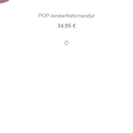
POP-kinderfietsmandje
34,95 €
+
Spiegel Alu Links
29,95 €
um E-
SKS achterspatbord X-Blade 29"
SKS 
zadelpenbev. zwart 11450
26,00 €