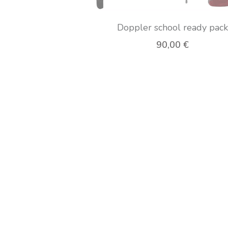
Doppler school ready pack
90,00 €
Roestvrijstalen GLUG-fles 
flessenhouder
24,95 €
Niet op voorraad
Ergotec spiegel M-99 alumini
nummer zw zand
39,90 €