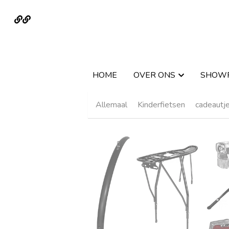
HOME
HOME
OVER ONS
OVER ONS
SHOW
SHOW
Allemaal
Kinderfietsen
cadeautj