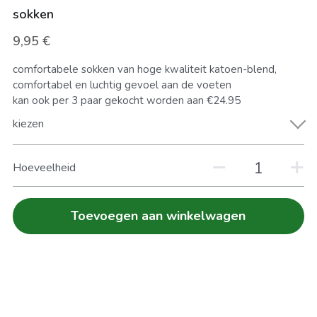
sokken
FIETS VERZEKEREN
Zoeken
9,95 €
HERSTELLINGEN
comfortabele sokken van hoge kwaliteit katoen-blend,
comfortabel en luchtig gevoel aan de voeten
kan ook per 3 paar gekocht worden aan €24.95
kiezen
Hoeveelheid
Toevoegen aan winkelwagen