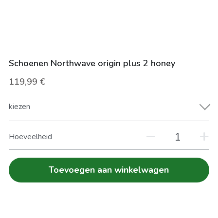
FIETS VERZEKEREN
Zoeken
HERSTELLINGEN
Schoenen Northwave origin plus 2 honey
119,99 €
kiezen
Hoeveelheid
Toevoegen aan winkelwagen