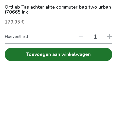
Ortlieb Tas achter akte commuter bag two urban
FIETS VERZEKEREN
Zoeken
f70665 ink
179,95 €
HERSTELLINGEN
Hoeveelheid
Toevoegen aan winkelwagen