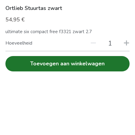
Ortlieb Stuurtas zwart
FIETS VERZEKEREN
Zoeken
54,95 €
HERSTELLINGEN
ultimate six compact free f3321 zwart 2.7
Hoeveelheid
Toevoegen aan winkelwagen