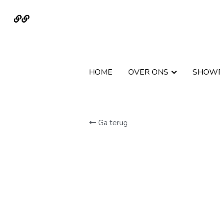
HOME
HOME
OVER ONS
OVER ONS
SHOW
SHOW
Ga terug