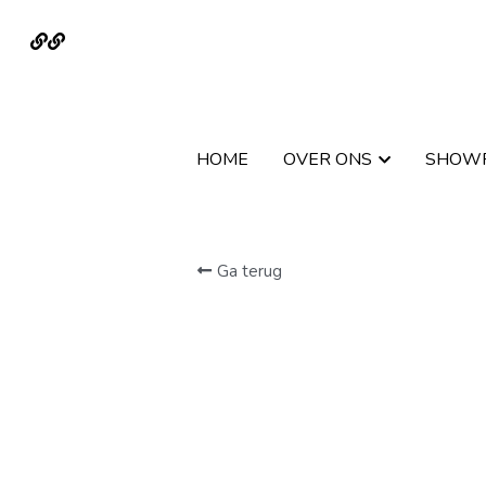
HOME
HOME
OVER ONS
OVER ONS
SHOW
SHOW
Ga terug