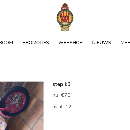
ROOM
ROOM
PROMOTIES
PROMOTIES
WEBSHOP
WEBSHOP
NIEUWS
NIEUWS
ME
ME
step k3
nu: €70
maat : 12