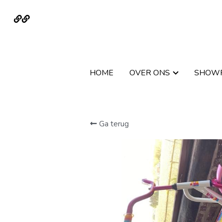
HOME
HOME
OVER ONS
OVER ONS
SHOW
SHOW
Ga terug