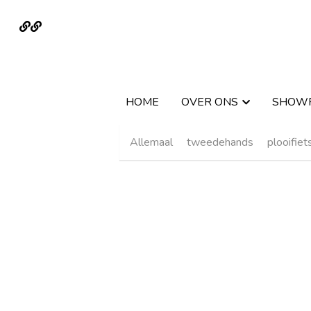
HOME
HOME
OVER ONS
OVER ONS
SHOW
SHOW
Allemaal
tweedehands
plooifiet
Flyer upstreet2 5.00
€ 4699