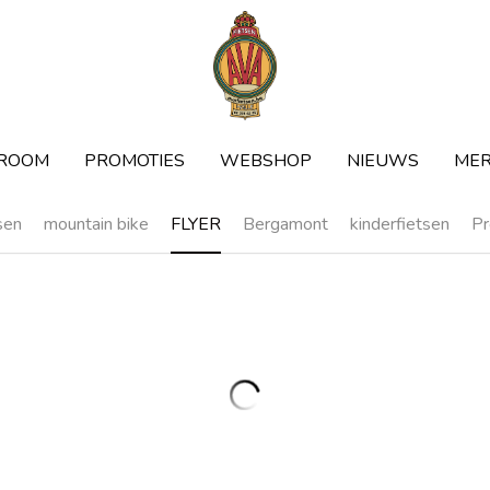
ROOM
ROOM
PROMOTIES
PROMOTIES
WEBSHOP
WEBSHOP
NIEUWS
NIEUWS
ME
ME
sen
mountain bike
FLYER
Bergamont
kinderfietsen
P